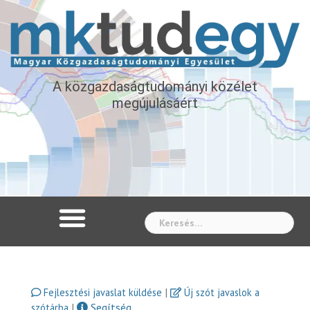
A közgazdaságtudományi közélet
megújulásáért
Whe
|
Fejlesztési javaslat küldése
Új szót javaslok a
|
Segítség
szótárba