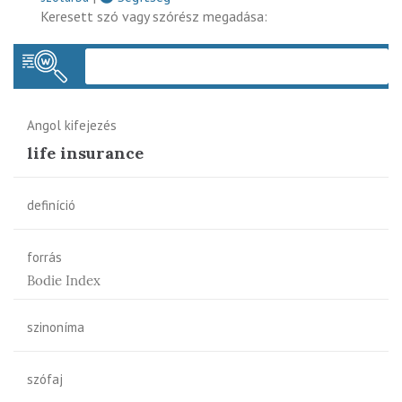
Keresett szó vagy szórész megadása:
Keres
Angol kifejezés
life insurance
definíció
forrás
Bodie Index
szinoníma
szófaj