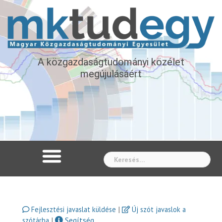
A közgazdaságtudományi közélet
megújulásáért
Whe
|
Fejlesztési javaslat küldése
Új szót javaslok a
|
Segítség
szótárba