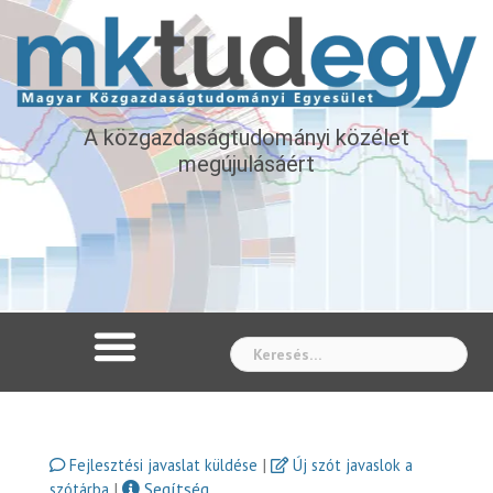
A közgazdaságtudományi közélet
megújulásáért
Whe
|
Fejlesztési javaslat küldése
Új szót javaslok a
|
Segítség
szótárba