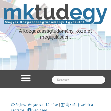
A közgazdaságtudományi közélet
megújulásáért
Whe
|
Fejlesztési javaslat küldése
Új szót javaslok a
|
Segítség
szótárba