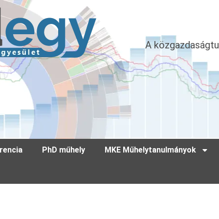
A közgazdaságtu
rencia
PhD műhely
MKE Műhelytanulmányok