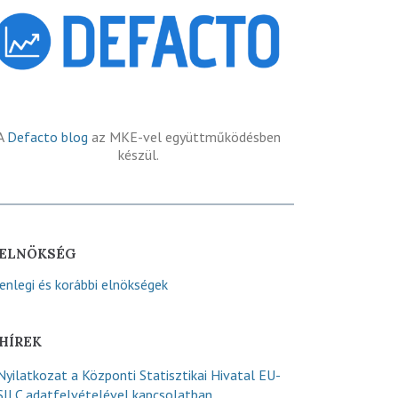
A
Defacto blog
az MKE-vel együttműködésben
készül.
ELNÖKSÉG
lenlegi és korábbi elnökségek
HÍREK
Nyilatkozat a Központi Statisztikai Hivatal EU-
SILC adatfelvételével kapcsolatban