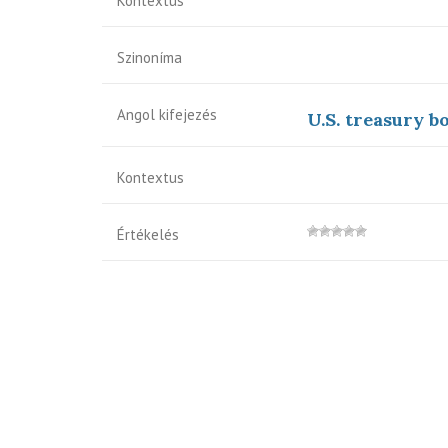
Kontextus
Szinoníma
Angol kifejezés
U.S. treasury b
Kontextus
Értékelés