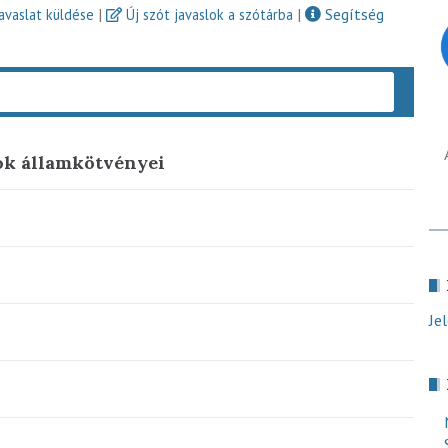
|
|
Segítség
javaslat küldése
Új szót javaslok a szótárba
Keres
ok államkötvényei
Je