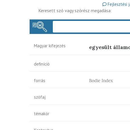
Fejlesztési 
Keresett szó vagy szórész megadása:
Magyar kifejezés
egyesült állam
definíció
forrás
Bodie Index
szófaj
témakör