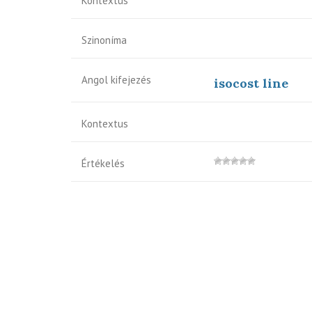
Kontextus
Szinoníma
Angol kifejezés
isocost line
Kontextus
Értékelés