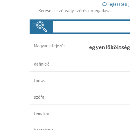
Fejlesztési 
Keresett szó vagy szórész megadása:
Magyar kifejezés
egyenlőköltsé
definíció
forrás
szófaj
témakör