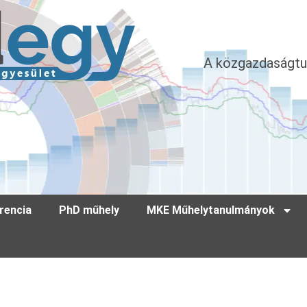
A közgazdaságtu
rencia
PhD műhely
MKE Műhelytanulmányok