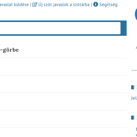
|
|
Segítség
javaslat küldése
Új szót javaslok a szótárba
Keres
g-görbe
Je