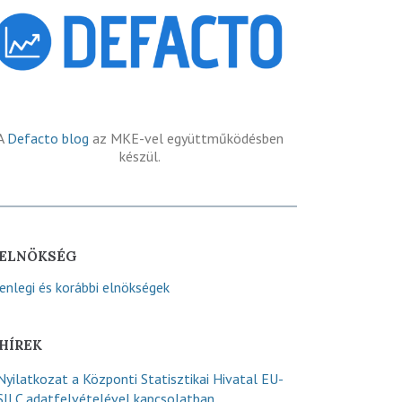
A
Defacto blog
az MKE-vel együttműködésben
készül.
ELNÖKSÉG
lenlegi és korábbi elnökségek
HÍREK
Nyilatkozat a Központi Statisztikai Hivatal EU-
SILC adatfelvételével kapcsolatban