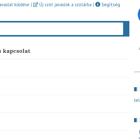
|
|
Segítség
javaslat küldése
Új szót javaslok a szótárba
Keres
 kapcsolat
Je