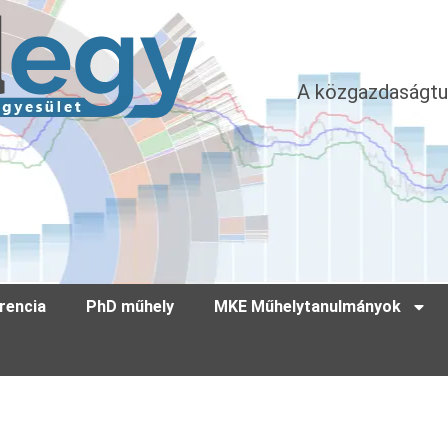
A közgazdaságtu
rencia
PhD műhely
MKE Műhelytanulmányok