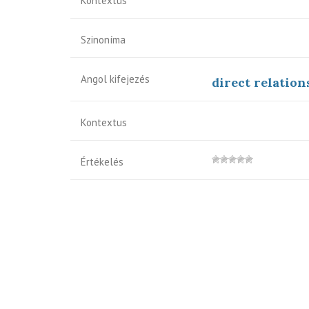
Kontextus
Szinoníma
Angol kifejezés
direct relation
Kontextus
Értékelés