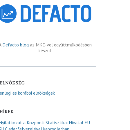
A
Defacto blog
az MKE-vel együttműködésben
készül.
ELNÖKSÉG
lenlegi és korábbi elnökségek
HÍREK
Nyilatkozat a Központi Statisztikai Hivatal EU-
SILC adatfelvételével kapcsolatban