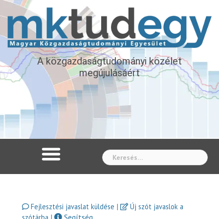
A közgazdaságtudományi közélet
megújulásáért
Whe
|
Fejlesztési javaslat küldése
Új szót javaslok a
|
Segítség
szótárba