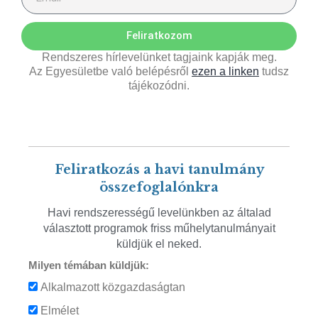
Feliratkozom
Rendszeres hírlevelünket tagjaink kapják meg.
Az Egyesületbe való belépésről
ezen a linken
tudsz
tájékozódni.
Feliratkozás a havi tanulmány
összefoglalónkra
Havi rendszerességű levelünkben az általad
választott programok friss műhelytanulmányait
küldjük el neked.
Milyen témában küldjük:
Alkalmazott közgazdaságtan
Elmélet