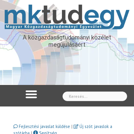
A közgazdaságtudományi közélet
megújulásáért
Whe
|
Fejlesztési javaslat küldése
Új szót javaslok a
|
Segítség
szótárba