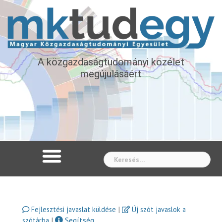
A közgazdaságtudományi közélet
megújulásáért
Whe
|
Fejlesztési javaslat küldése
Új szót javaslok a
|
Segítség
szótárba