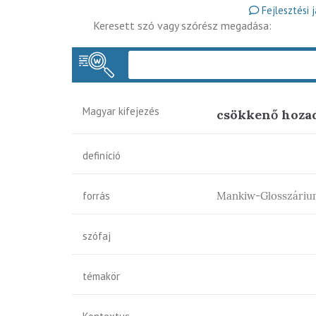
Fejlesztési 
Keresett szó vagy szórész megadása:
Magyar kifejezés
csökkenő hoza
definíció
forrás
Mankiw-Glosszáriu
szófaj
témakör