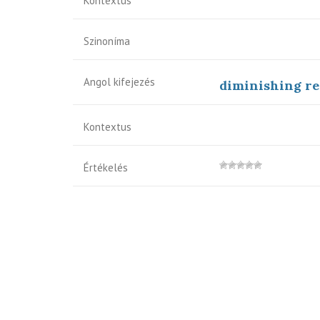
Kontextus
Szinoníma
Angol kifejezés
diminishing re
Kontextus
Értékelés