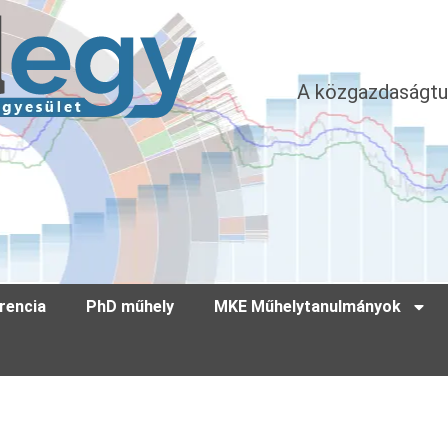
A közgazdaságtu
rencia
PhD műhely
MKE Műhelytanulmányok