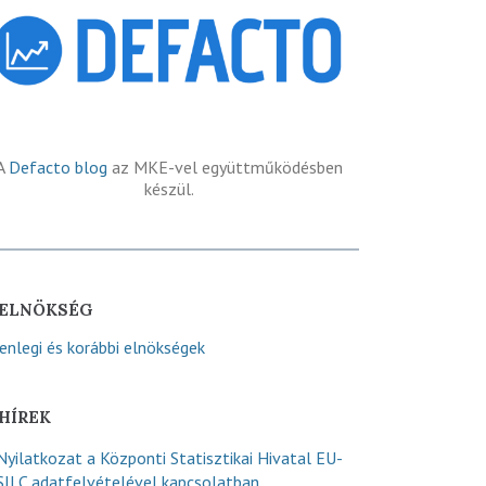
A
Defacto blog
az MKE-vel együttműködésben
készül.
ELNÖKSÉG
lenlegi és korábbi elnökségek
HÍREK
Nyilatkozat a Központi Statisztikai Hivatal EU-
SILC adatfelvételével kapcsolatban