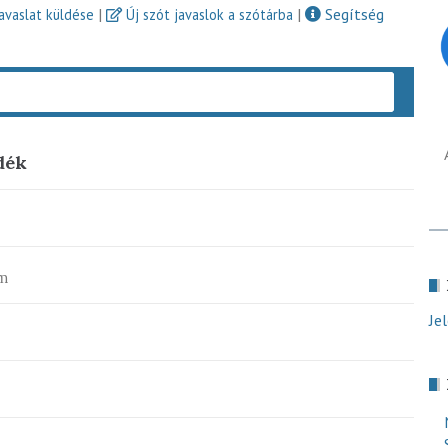
|
|
Segítség
javaslat küldése
Új szót javaslok a szótárba
Keres
dék
m
Je