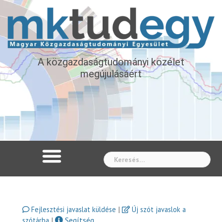
A közgazdaságtudományi közélet
megújulásáért
Whe
|
Fejlesztési javaslat küldése
Új szót javaslok a
|
Segítség
szótárba