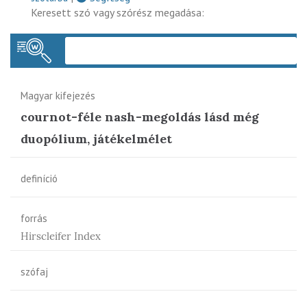
Keresett szó vagy szórész megadása:
Keres
Magyar kifejezés
cournot-féle nash-megoldás lásd még
duopólium, játékelmélet
definíció
forrás
Hirscleifer Index
szófaj