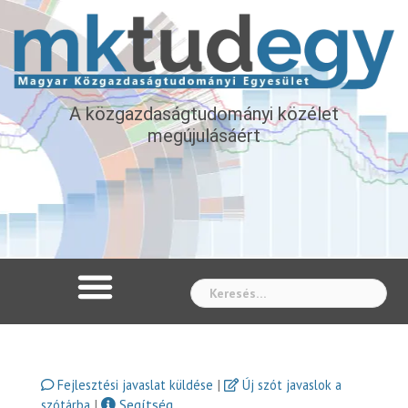
A közgazdaságtudományi közélet
megújulásáért
Whe
|
Fejlesztési javaslat küldése
Új szót javaslok a
|
Segítség
szótárba