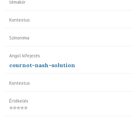
témakör
Kontextus
Szinoníma
Angol kifejezés
cournot-nash-solution
Kontextus
Értékelés