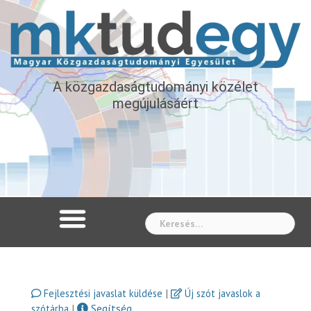
A közgazdaságtudományi közélet
megújulásáért
Whe
|
Fejlesztési javaslat küldése
Új szót javaslok a
|
Segítség
szótárba