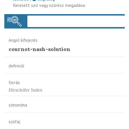
Keresett szó vagy szórész megadása:
Keres
Angol kifejezés
cournot-nash-solution
definíció
forrás
Hirscleifer Index
szinoníma
szófaj