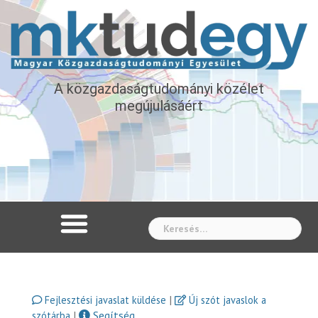
A közgazdaságtudományi közélet
megújulásáért
Whe
|
Fejlesztési javaslat küldése
Új szót javaslok a
|
Segítség
szótárba