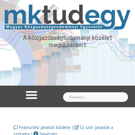
A közgazdaságtudományi közélet
megújulásáért
Whe
|
Fejlesztési javaslat küldése
Új szót javaslok a
|
Segítség
szótárba