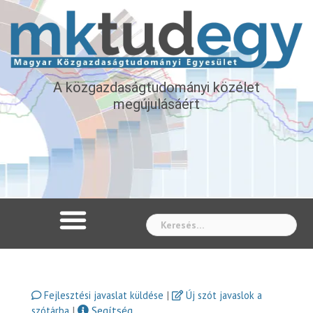
A közgazdaságtudományi közélet
megújulásáért
Whe
|
Fejlesztési javaslat küldése
Új szót javaslok a
|
Segítség
szótárba