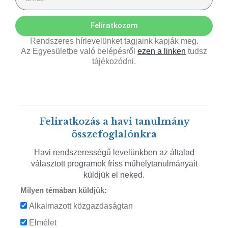
Feliratkozom
Rendszeres hírlevelünket tagjaink kapják meg.
Az Egyesületbe való belépésről
ezen a linken
tudsz
tájékozódni.
Feliratkozás a havi tanulmány
összefoglalónkra
Havi rendszerességű levelünkben az általad
választott programok friss műhelytanulmányait
küldjük el neked.
Milyen témában küldjük:
Alkalmazott közgazdaságtan
Elmélet