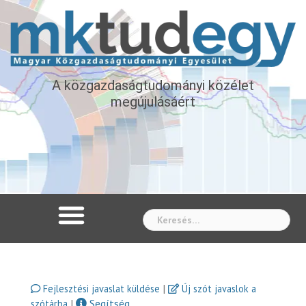
A közgazdaságtudományi közélet
megújulásáért
Whe
|
Fejlesztési javaslat küldése
Új szót javaslok a
|
Segítség
szótárba