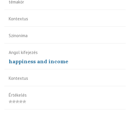
témakör
Kontextus
Szinoníma
Angol kifejezés
happiness and income
Kontextus
Értékelés