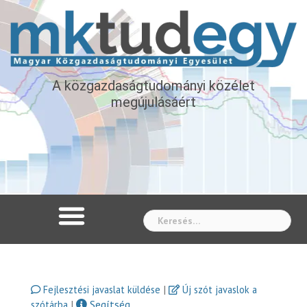
A közgazdaságtudományi közélet
megújulásáért
Whe
|
Fejlesztési javaslat küldése
Új szót javaslok a
|
Segítség
szótárba