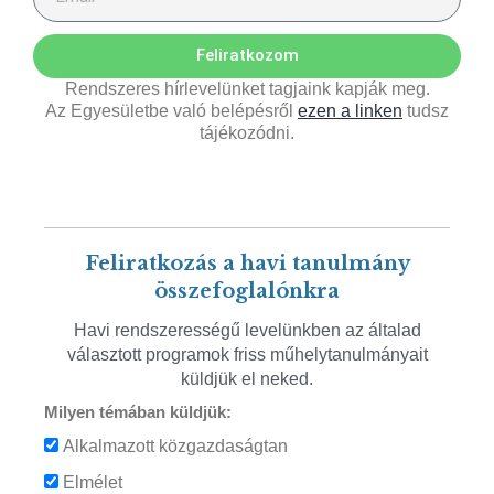
Feliratkozom
Rendszeres hírlevelünket tagjaink kapják meg.
Az Egyesületbe való belépésről
ezen a linken
tudsz
tájékozódni.
Feliratkozás a havi tanulmány
összefoglalónkra
Havi rendszerességű levelünkben az általad
választott programok friss műhelytanulmányait
küldjük el neked.
Milyen témában küldjük:
Alkalmazott közgazdaságtan
Elmélet