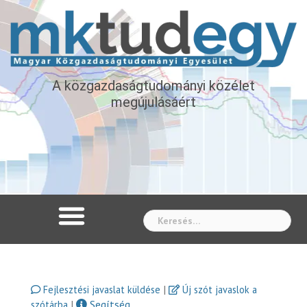
A közgazdaságtudományi közélet
megújulásáért
Whe
|
Fejlesztési javaslat küldése
Új szót javaslok a
|
Segítség
szótárba