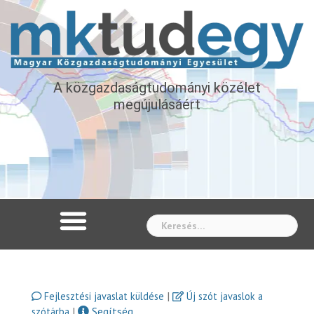
A közgazdaságtudományi közélet
megújulásáért
Whe
|
Fejlesztési javaslat küldése
Új szót javaslok a
|
Segítség
szótárba