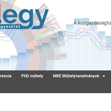
A közgazdaságtu
rencia
PhD műhely
MKE Műhelytanulmányok