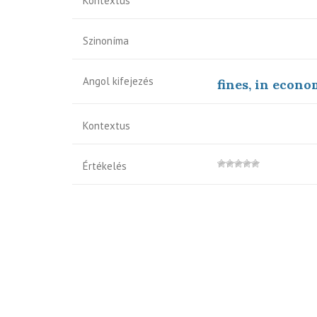
Kontextus
Szinoníma
Angol kifejezés
fines, in econ
Kontextus
Értékelés