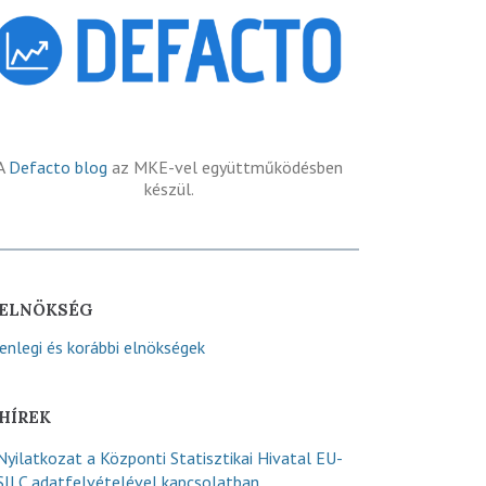
A
Defacto blog
az MKE-vel együttműködésben
készül.
ELNÖKSÉG
lenlegi és korábbi elnökségek
HÍREK
Nyilatkozat a Központi Statisztikai Hivatal EU-
SILC adatfelvételével kapcsolatban