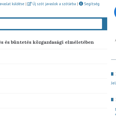
|
|
Segítség
javaslat küldése
Új szót javaslok a szótárba
Keres
és és büntetés közgazdasági elméletében
Je