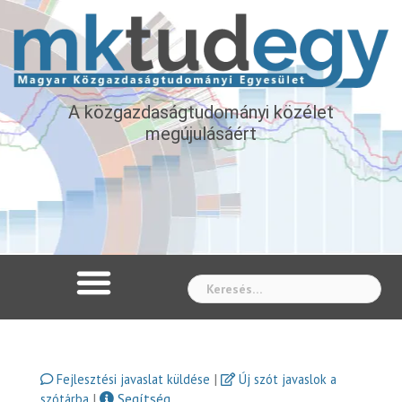
A közgazdaságtudományi közélet
megújulásáért
Whe
|
Fejlesztési javaslat küldése
Új szót javaslok a
|
Segítség
szótárba