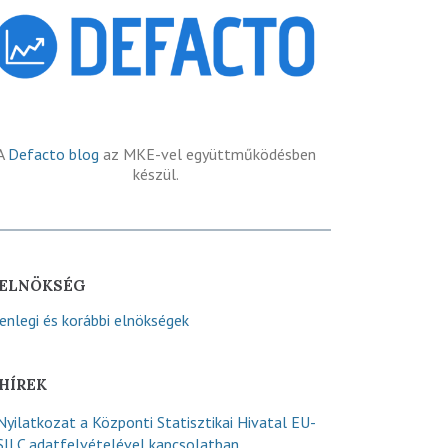
A
Defacto blog
az MKE-vel együttműködésben
készül.
ELNÖKSÉG
lenlegi és korábbi elnökségek
HÍREK
Nyilatkozat a Központi Statisztikai Hivatal EU-
SILC adatfelvételével kapcsolatban