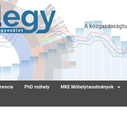
A közgazdaságtu
rencia
PhD műhely
MKE Műhelytanulmányok