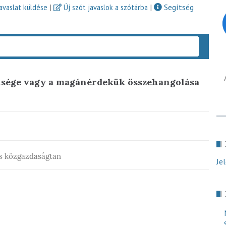
|
|
Segítség
javaslat küldése
Új szót javaslok a szótárba
Keres
nsége vagy a magánérdekük összehangolása
és közgazdaságtan
Je