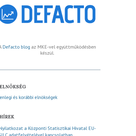
A
Defacto blog
az MKE-vel együttműködésben
készül.
ELNÖKSÉG
lenlegi és korábbi elnökségek
HÍREK
Nyilatkozat a Központi Statisztikai Hivatal EU-
SILC adatfelvételével kapcsolatban