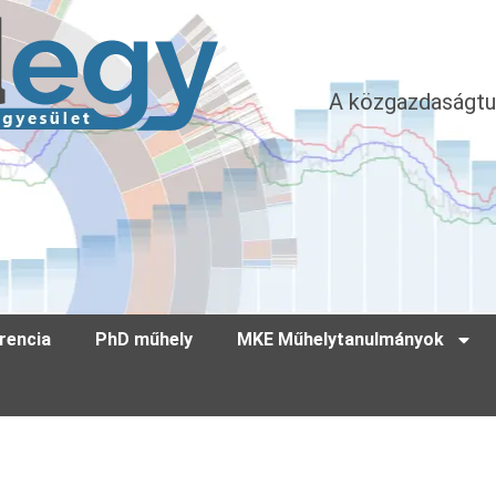
A közgazdaságtu
rencia
PhD műhely
MKE Műhelytanulmányok