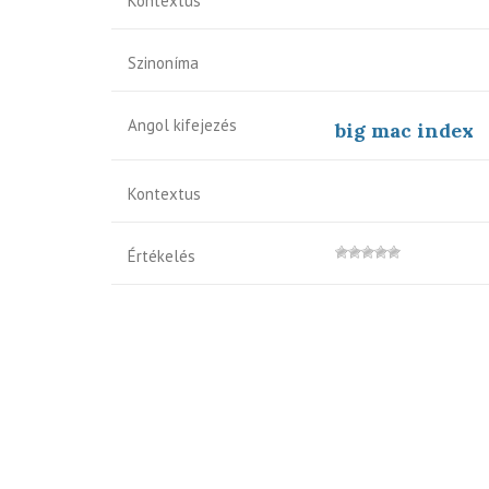
Kontextus
Szinoníma
Angol kifejezés
big mac index
Kontextus
Értékelés