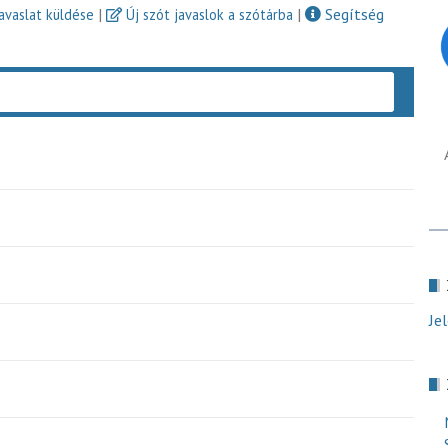
|
|
Segítség
javaslat küldése
Új szót javaslok a szótárba
Keres
Je