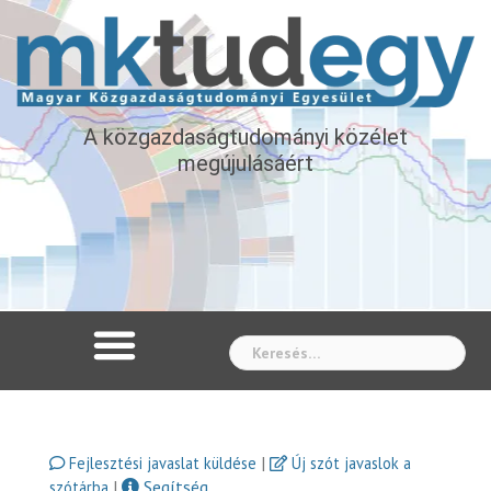
A közgazdaságtudományi közélet
megújulásáért
Whe
|
Fejlesztési javaslat küldése
Új szót javaslok a
|
Segítség
szótárba