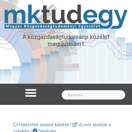
A közgazdaságtudományi közélet
megújulásáért
Whe
|
Fejlesztési javaslat küldése
Új szót javaslok a
|
Segítség
szótárba