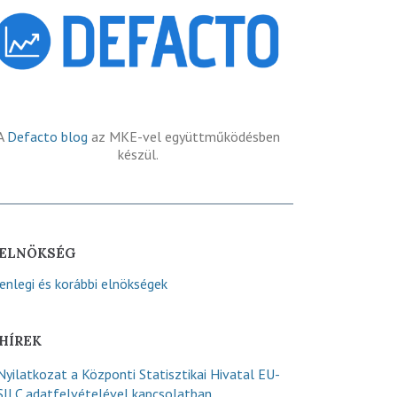
A
Defacto blog
az MKE-vel együttműködésben
készül.
ELNÖKSÉG
lenlegi és korábbi elnökségek
HÍREK
Nyilatkozat a Központi Statisztikai Hivatal EU-
SILC adatfelvételével kapcsolatban