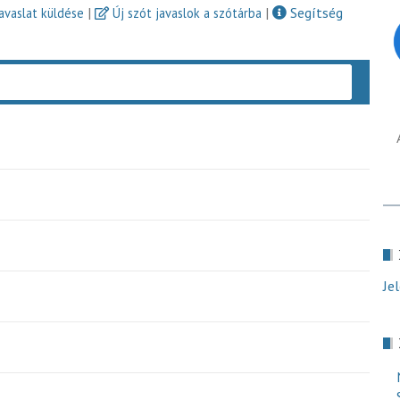
|
|
Segítség
javaslat küldése
Új szót javaslok a szótárba
Keres
Je