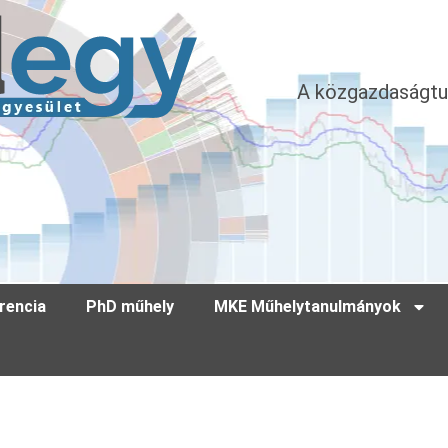
A közgazdaságtu
rencia
PhD műhely
MKE Műhelytanulmányok