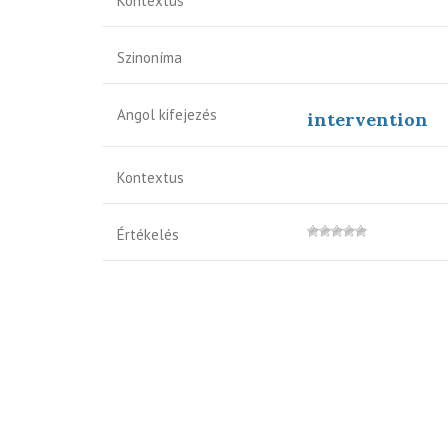
Kontextus
Szinoníma
Angol kifejezés
intervention
Kontextus
Értékelés