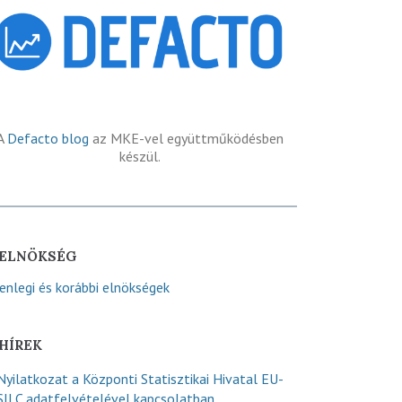
A
Defacto blog
az MKE-vel együttműködésben
készül.
ELNÖKSÉG
lenlegi és korábbi elnökségek
HÍREK
Nyilatkozat a Központi Statisztikai Hivatal EU-
SILC adatfelvételével kapcsolatban