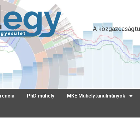
A közgazdaságtu
rencia
PhD műhely
MKE Műhelytanulmányok