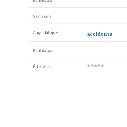
Kontextus
Szinoníma
Angol kifejezés
accidents
Kontextus
Értékelés