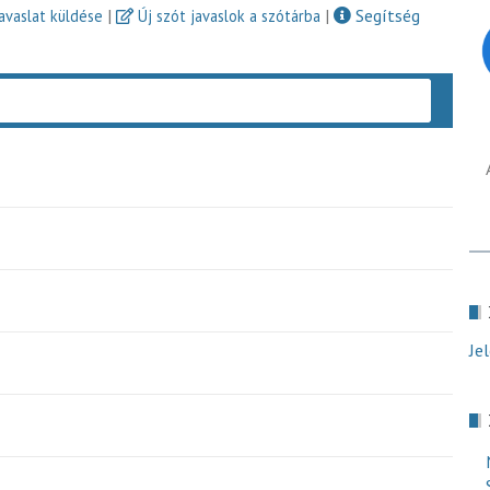
|
|
Segítség
javaslat küldése
Új szót javaslok a szótárba
Keres
Je