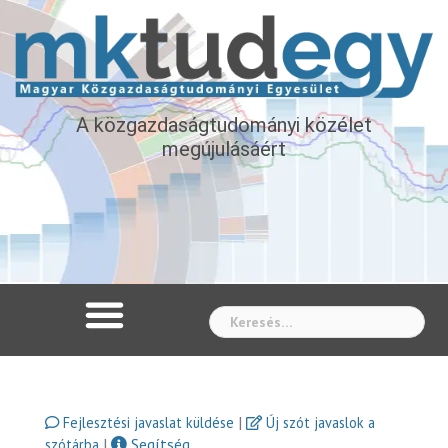
A közgazdaságtudományi közélet
megújulásáért
Whe
|
Fejlesztési javaslat küldése
Új szót javaslok a
|
Segítség
szótárba