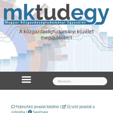
A közgazdaságtudományi közélet
megújulásáért
Whe
|
Fejlesztési javaslat küldése
Új szót javaslok a
|
Segítség
szótárba