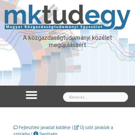
A közgazdaságtudományi közélet
megújulásáért
Whe
|
Fejlesztési javaslat küldése
Új szót javaslok a
|
Segítség
szótárba