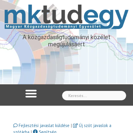
A közgazdaságtudományi közélet
megújulásáért
Whe
|
Fejlesztési javaslat küldése
Új szót javaslok a
|
Segítség
szótárba