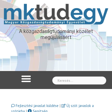
A közgazdaságtudományi közélet
megújulásáért
Whe
|
Fejlesztési javaslat küldése
Új szót javaslok a
|
Segítség
szótárba