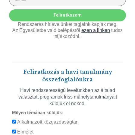
Feliratkozom
Rendszeres hírlevelünket tagjaink kapják meg.
Az Egyesületbe való belépésről
ezen a linken
tudsz
tájékozódni.
Feliratkozás a havi tanulmány
összefoglalónkra
Havi rendszerességű levelünkben az általad
választott programok friss műhelytanulmányait
küldjük el neked.
Milyen témában küldjük:
Alkalmazott közgazdaságtan
Elmélet