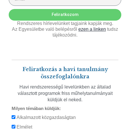
Feliratkozom
Rendszeres hírlevelünket tagjaink kapják meg.
Az Egyesületbe való belépésről
ezen a linken
tudsz
tájékozódni.
Feliratkozás a havi tanulmány
összefoglalónkra
Havi rendszerességű levelünkben az általad
választott programok friss műhelytanulmányait
küldjük el neked.
Milyen témában küldjük:
Alkalmazott közgazdaságtan
Elmélet