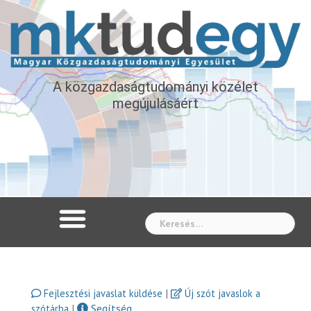
A közgazdaságtudományi közélet
megújulásáért
Whe
|
Fejlesztési javaslat küldése
Új szót javaslok a
|
Segítség
szótárba