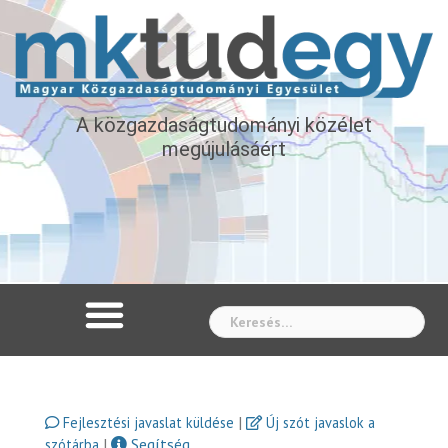
A közgazdaságtudományi közélet
megújulásáért
Whe
|
Fejlesztési javaslat küldése
Új szót javaslok a
|
Segítség
szótárba