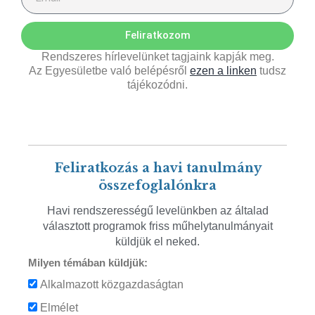
Feliratkozom
Rendszeres hírlevelünket tagjaink kapják meg.
Az Egyesületbe való belépésről
ezen a linken
tudsz
tájékozódni.
Feliratkozás a havi tanulmány
összefoglalónkra
Havi rendszerességű levelünkben az általad
választott programok friss műhelytanulmányait
küldjük el neked.
Milyen témában küldjük:
Alkalmazott közgazdaságtan
Elmélet