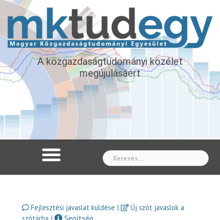
A közgazdaságtudományi közélet
megújulásáért
Whe
|
Fejlesztési javaslat küldése
Új szót javaslok a
|
Segítség
szótárba