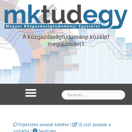
A közgazdaságtudományi közélet
megújulásáért
Whe
|
Fejlesztési javaslat küldése
Új szót javaslok a
|
Segítség
szótárba