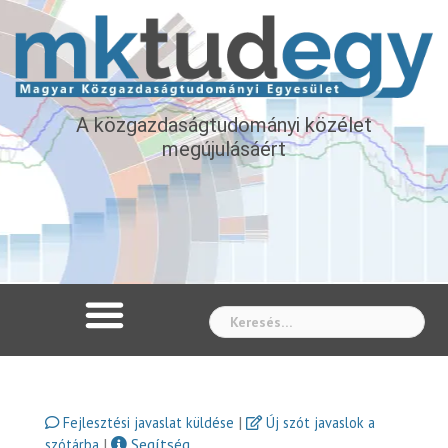
A közgazdaságtudományi közélet
megújulásáért
Whe
|
Fejlesztési javaslat küldése
Új szót javaslok a
|
Segítség
szótárba