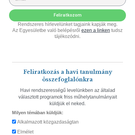
Feliratkozom
Rendszeres hírlevelünket tagjaink kapják meg.
Az Egyesületbe való belépésről
ezen a linken
tudsz
tájékozódni.
Feliratkozás a havi tanulmány
összefoglalónkra
Havi rendszerességű levelünkben az általad
választott programok friss műhelytanulmányait
küldjük el neked.
Milyen témában küldjük:
Alkalmazott közgazdaságtan
Elmélet