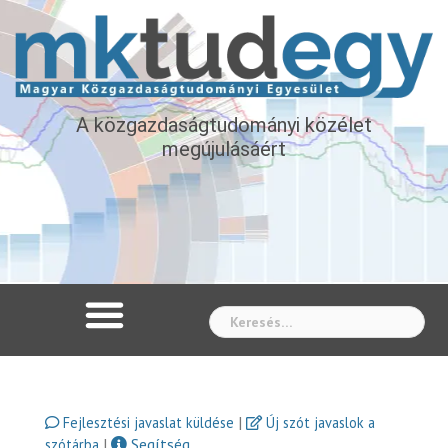
A közgazdaságtudományi közélet
megújulásáért
Whe
|
Fejlesztési javaslat küldése
Új szót javaslok a
|
Segítség
szótárba