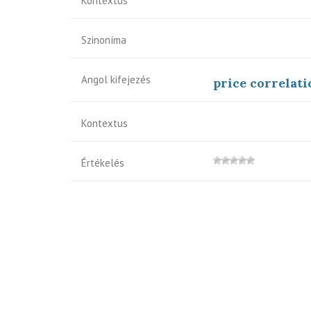
Kontextus
Szinoníma
Angol kifejezés
price correlati
Kontextus
Értékelés