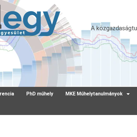
A közgazdaságtu
rencia
PhD műhely
MKE Műhelytanulmányok