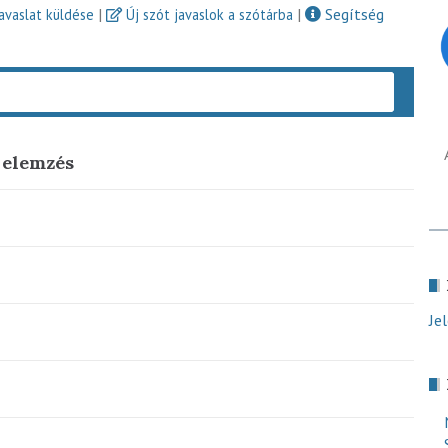
|
|
Segítség
javaslat küldése
Új szót javaslok a szótárba
Keres
 elemzés
Je