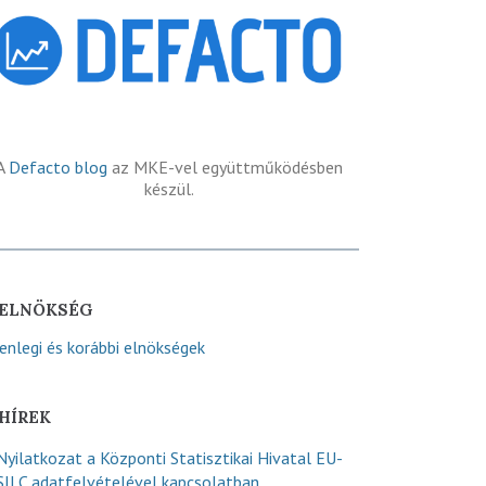
A
Defacto blog
az MKE-vel együttműködésben
készül.
ELNÖKSÉG
lenlegi és korábbi elnökségek
HÍREK
Nyilatkozat a Központi Statisztikai Hivatal EU-
SILC adatfelvételével kapcsolatban