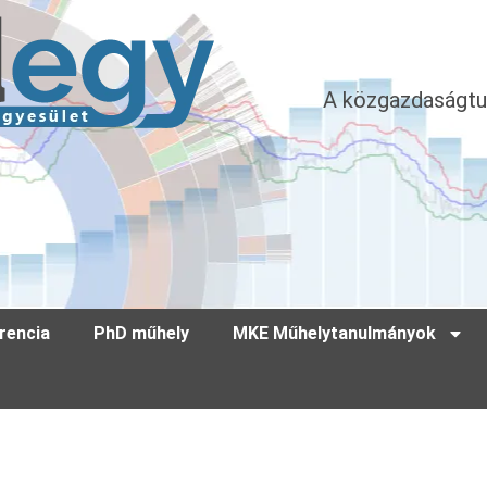
A közgazdaságtu
rencia
PhD műhely
MKE Műhelytanulmányok