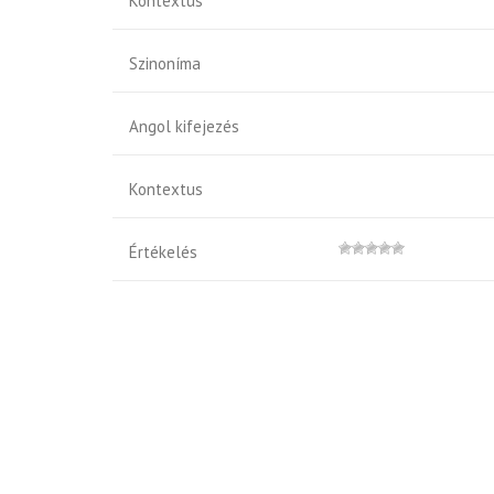
Kontextus
Szinoníma
Angol kifejezés
Kontextus
Értékelés