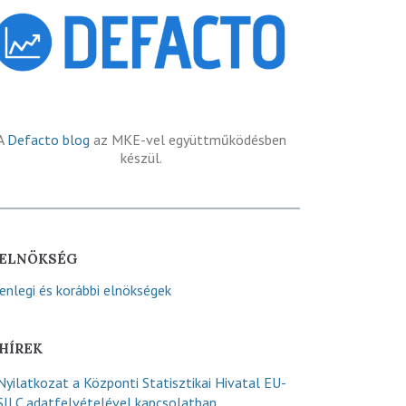
A
Defacto blog
az MKE-vel együttműködésben
készül.
ELNÖKSÉG
lenlegi és korábbi elnökségek
HÍREK
Nyilatkozat a Központi Statisztikai Hivatal EU-
SILC adatfelvételével kapcsolatban