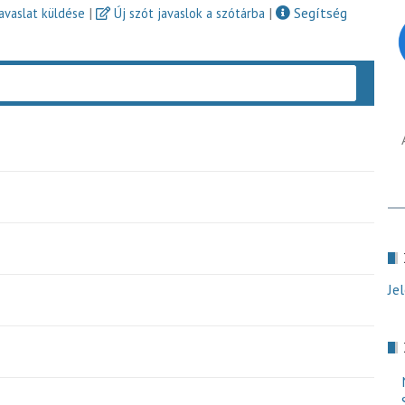
|
|
Segítség
javaslat küldése
Új szót javaslok a szótárba
Keres
Je