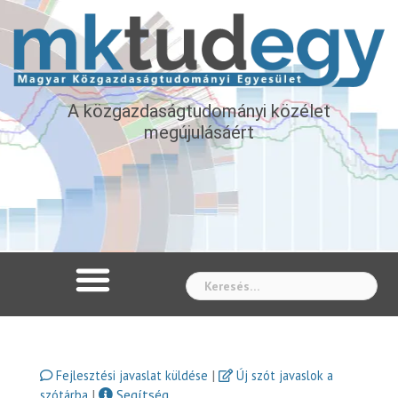
A közgazdaságtudományi közélet
megújulásáért
Whe
|
Fejlesztési javaslat küldése
Új szót javaslok a
|
Segítség
szótárba