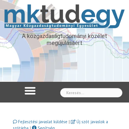
A közgazdaságtudományi közélet
megújulásáért
Whe
|
Fejlesztési javaslat küldése
Új szót javaslok a
|
Segítség
szótárba