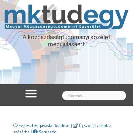
A közgazdaságtudományi közélet
megújulásáért
Whe
|
Fejlesztési javaslat küldése
Új szót javaslok a
|
Segítség
szótárba