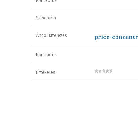
Kontextus
Szinoníma
Angol kifejezés
price-concentr
Kontextus
Értékelés