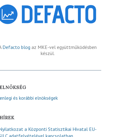
A
Defacto blog
az MKE-vel együttműködésben
készül.
ELNÖKSÉG
lenlegi és korábbi elnökségek
HÍREK
Nyilatkozat a Központi Statisztikai Hivatal EU-
SILC adatfelvételével kapcsolatban