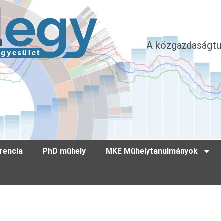
A közgazdaságtu
rencia
PhD műhely
MKE Műhelytanulmányok