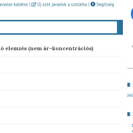
|
|
Segítség
javaslat küldése
Új szót javaslok a szótárba
Keres
ó elemzés (nem ár-koncentrációs)
Je