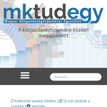
A közgazdaságtudományi közélet
megújulásáért
Whe
|
Fejlesztési javaslat küldése
Új szót javaslok a
|
Segítség
szótárba