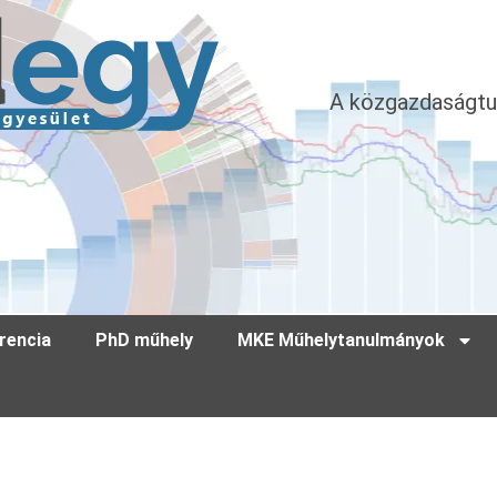
A közgazdaságtu
rencia
PhD műhely
MKE Műhelytanulmányok