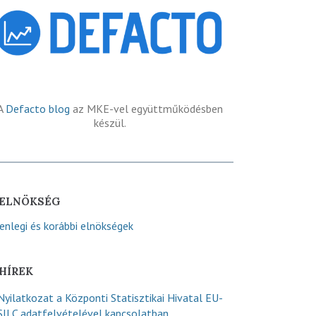
A
Defacto blog
az MKE-vel együttműködésben
készül.
ELNÖKSÉG
lenlegi és korábbi elnökségek
HÍREK
Nyilatkozat a Központi Statisztikai Hivatal EU-
SILC adatfelvételével kapcsolatban