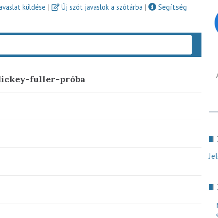
|
|
Segítség
javaslat küldése
Új szót javaslok a szótárba
Keres
dickey-fuller-próba
Je