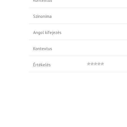
Kontextus
Szinoníma
Angol kifejezés
Kontextus
Értékelés