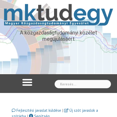
A közgazdaságtudományi közélet
megújulásáért
Whe
|
Fejlesztési javaslat küldése
Új szót javaslok a
|
Segítség
szótárba