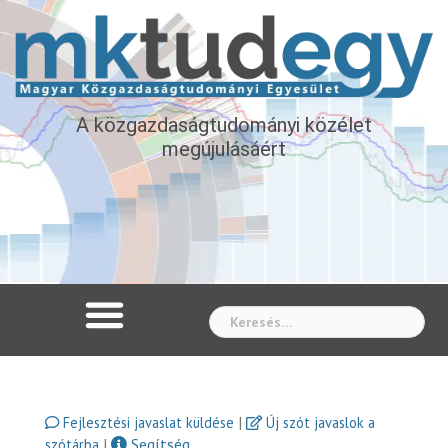
A közgazdaságtudományi közélet
megújulásáért
Whe
|
Fejlesztési javaslat küldése
Új szót javaslok a
|
Segítség
szótárba